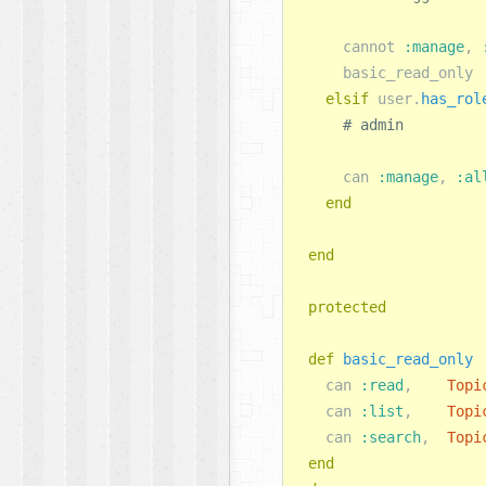
cannot
:manage
,
basic_read_only
elsif
user
.
has_rol
can
:manage
,
:al
end
end
protected
def
basic_read_only
can
:read
,
Topi
can
:list
,
Topi
can
:search
,
Topi
end