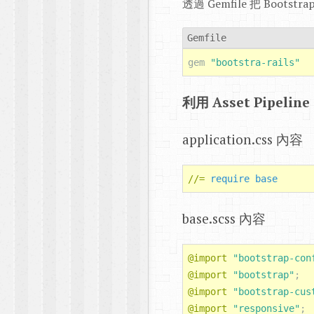
透過 Gemfile 把 Bootst
Gemfile
gem
"bootstra-rails"
利用 Asset Pipel
application.css 內容
//=
require
base
base.scss 內容
@import
"bootstrap-con
@import
"bootstrap"
;
@import
"bootstrap-cus
@import
"responsive"
;