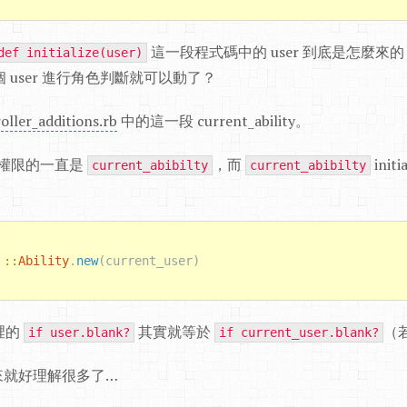
這一段程式碼中的 user 到底是怎麼
def initialize(user)
個 user 進行角色判斷就可以動了？
roller_additions.rb
中的這一段 current_ability。
否有權限的一直是
，而
init
current_abibilty
current_abibilty
::
Ability
.
new
(
current_user
)
裡的
其實就等於
（
if user.blank?
if current_user.blank?
來就好理解很多了…