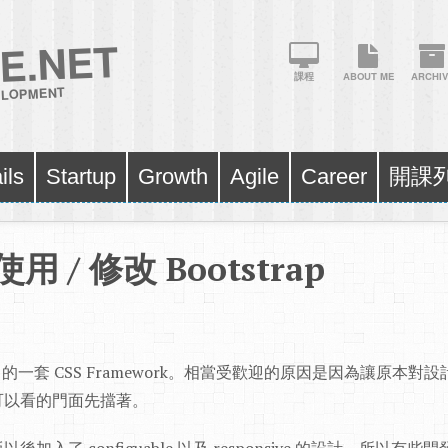
E.NET
課程
ABOUT ME
ARCHIV
VELOPMENT
ils
Startup
Growth
Agile
Career
開課
 / 修改 Bootstrap
r 推出的一套 CSS Framework。相當受歡迎的原因是因為讓原
可以看的門面先擋著。