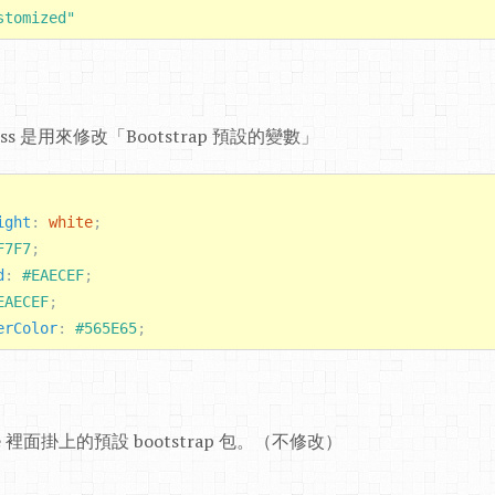
stomized"
ig.scss 是用來修改「Bootstrap 預設的變數」
ight
:
white
;
F7F7
;
d
:
#EAECEF
;
EAECEF
;
erColor
:
#565E65
;
file 裡面掛上的預設 bootstrap 包。（不修改）