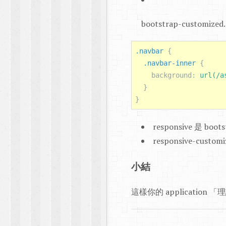
bootstrap-custo
.navbar
{
.navbar-inner
{
background
:
url(/a
}
}
responsive 是 boot
responsive-cust
小結
這樣你的 applicatio