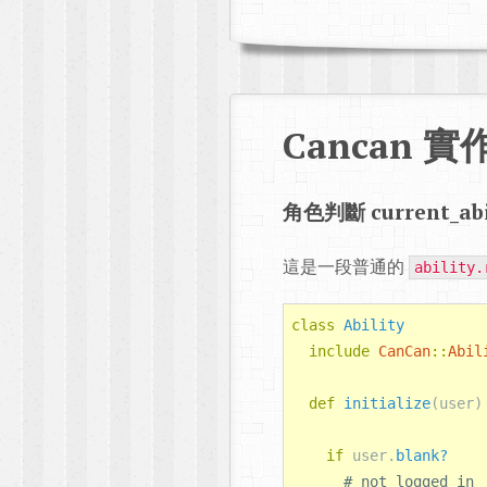
Cancan 
角色判斷 current_abi
這是一段普通的
ability.
class
Ability
include
CanCan
::
Abil
def
initialize
(
user
)
if
user
.
blank?