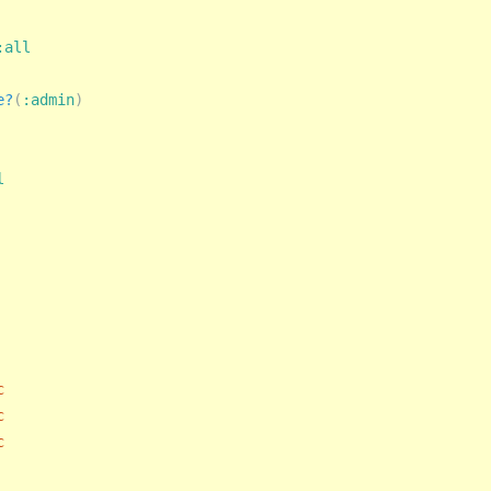
:all
e?
(
:admin
)
l
c
c
c