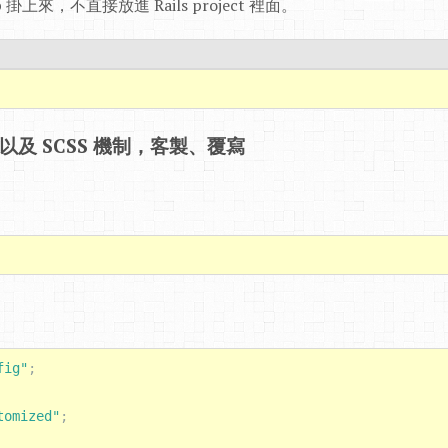
rap 掛上來，不直接放進 Rails project 裡面。
ine 以及 SCSS 機制，客製、覆寫
fig"
;
tomized"
;