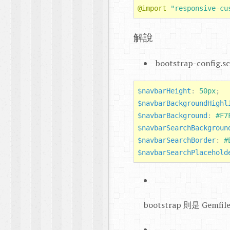
@import
"responsive-cu
解說
bootstrap-conf
$navbarHeight
:
50px
;
$navbarBackgroundHighl
$navbarBackground
:
#F7
$navbarSearchBackgroun
$navbarSearchBorder
:
#
$navbarSearchPlacehold
bootstrap 則是 Gem