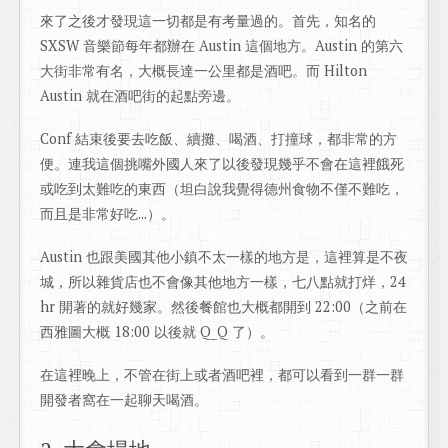
來了之後才發現這一切都是有考量過的。首先，知名的
SXSW 音樂節每年都辦在 Austin 這個地方。Austin 的第六
大街非常有名，大概長達一公里都是酒吧。而 Hilton
Austin 就在酒吧街的起點旁邊。
Conf 結束後要去吃飯、續攤、喝酒、打撞球，都非常的方
便。連我這個挑嘴外國人來了以後發現幾乎不會在這裡餓死
或吃到太難吃的東西（坦白說我覺得德州食物不僅不難吃，
而且是非常好吃...）。
Austin 也跟美國其他小鎮不太一樣的地方是，這裡算是不夜
城，所以雜貨店也不會像其他地方一樣，七八點就打烊，24
hr 開著的就好幾家。然後餐館也大概都開到 22:00（之前在
西雅圖大概 18:00 以後就 Q_Q 了）。
在這裡晚上，不管在街上或者酒吧裡，都可以看到一群一群
開發者窩在一起聊天喝酒。