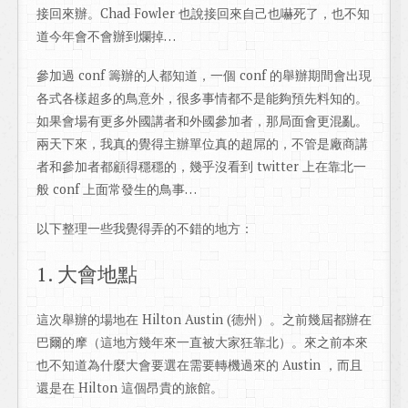
接回來辦。Chad Fowler 也說接回來自己也嚇死了，也不知
道今年會不會辦到爛掉…
參加過 conf 籌辦的人都知道，一個 conf 的舉辦期間會出現
各式各樣超多的鳥意外，很多事情都不是能夠預先料知的。
如果會場有更多外國講者和外國參加者，那局面會更混亂。
兩天下來，我真的覺得主辦單位真的超屌的，不管是廠商講
者和參加者都顧得穩穩的，幾乎沒看到 twitter 上在靠北一
般 conf 上面常發生的鳥事…
以下整理一些我覺得弄的不錯的地方：
1. 大會地點
這次舉辦的場地在 Hilton Austin (德州）。之前幾屆都辦在
巴爾的摩（這地方幾年來一直被大家狂靠北）。來之前本來
也不知道為什麼大會要選在需要轉機過來的 Austin ，而且
還是在 Hilton 這個昂貴的旅館。