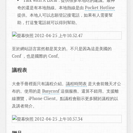
Talk with A Local : 提供很多本地吃的建議。最神
奇的還是有本地熱線。本地熱線是由
Pocket Hotline
提供。本地人可以志願登記接電話，如果有人需要幫
助，打這隻電話就可以得到幫助。
至於網站語言當然都是英文的。不只是因為這是美國的
Conf ，也是國際的 Conf。
議程表
大會手冊裡面只有議程介紹。
議程時間表
是大會前幾天才公
布的。使用的是
Busyconf
這個服務。還算不錯用。支援離
線瀏覽，iPhone Client。點議程會顯示更多關於議程的以
及講者簡介。