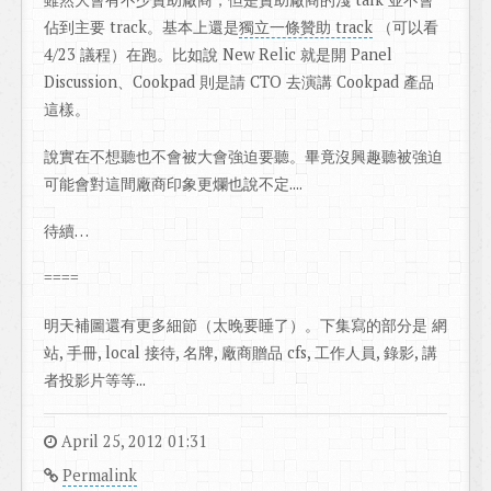
佔到主要 track。基本上還是
獨立一條贊助 track
（可以看
4/23 議程）在跑。比如說 New Relic 就是開 Panel
Discussion、Cookpad 則是請 CTO 去演講 Cookpad 產品
這樣。
說實在不想聽也不會被大會強迫要聽。畢竟沒興趣聽被強迫
可能會對這間廠商印象更爛也說不定....
待續…
====
明天補圖還有更多細節（太晚要睡了）。下集寫的部分是 網
站, 手冊, local 接待, 名牌, 廠商贈品 cfs, 工作人員, 錄影, 講
者投影片等等...
April 25, 2012 01:31
Permalink