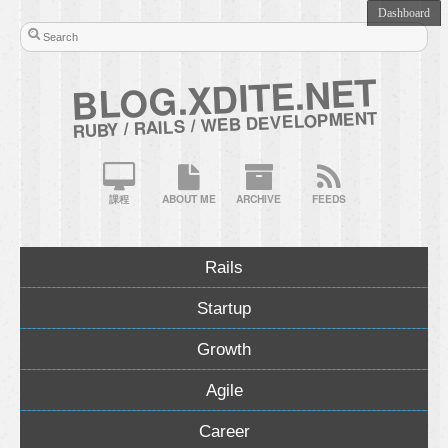
BLOG.XDITE.NET
RUBY / RAILS / WEB DEVELOPMENT
課程
ABOUT ME
ARCHIVE
FEEDS
Rails
Startup
Growth
Agile
Career