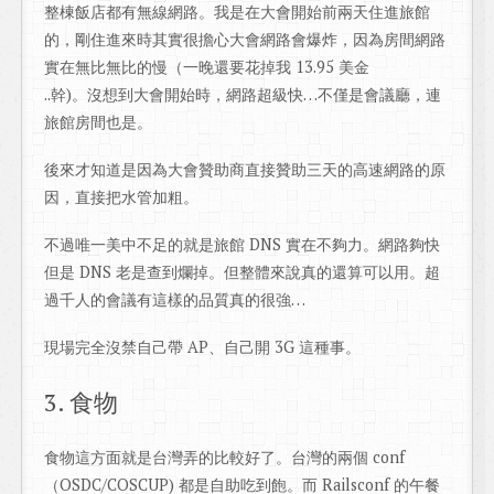
整棟飯店都有無線網路。我是在大會開始前兩天住進旅館
的，剛住進來時其實很擔心大會網路會爆炸，因為房間網路
實在無比無比的慢（一晚還要花掉我 13.95 美金
..幹)。沒想到大會開始時，網路超級快…不僅是會議廳，連
旅館房間也是。
後來才知道是因為大會贊助商直接贊助三天的高速網路的原
因，直接把水管加粗。
不過唯一美中不足的就是旅館 DNS 實在不夠力。網路夠快
但是 DNS 老是查到爛掉。但整體來說真的還算可以用。超
過千人的會議有這樣的品質真的很強…
現場完全沒禁自己帶 AP、自己開 3G 這種事。
3. 食物
食物這方面就是台灣弄的比較好了。台灣的兩個 conf
（OSDC/COSCUP) 都是自助吃到飽。而 Railsconf 的午餐