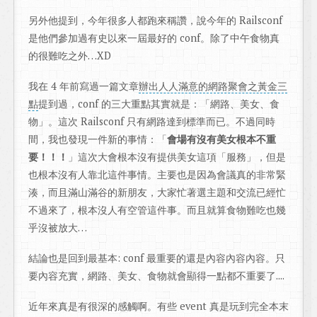
另外他提到，今年很多人都跑來稱讚，說今年的 Railsconf
是他們參加過有史以來一屆最好的 conf。除了中午食物真
的很難吃之外…XD
我在 4 年前寫過一篇文章
辦出人人滿意的網路聚會之黃金三
點
提到過，conf 的三大重點其實就是：「網路、美女、食
物」。這次 Railsconf 只有網路達到標準而已。不過同時
間，我也發現一件新的事情：「
會場有沒有美女根本不重
要！！！
」這次大會根本沒有提供美女這項「服務」，但是
也根本沒有人靠北這件事情。主要也是因為會議真的非常緊
湊，而且滿山滿谷的新朋友，大家忙著選主題和交流已經忙
不過來了，根本沒人有空管這件事。而且就算食物難吃也幾
乎沒被放大…
結論也是回到最基本: conf 最重要的還是內容內容內容。只
要內容充實，網路、美女、食物就會顯得一點都不重要了....
近年來真是有很深的感觸啊。有些 event 真是玩到完全本末