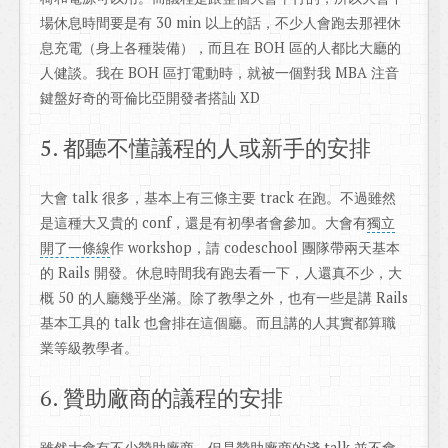
場休息時間要是有 30 min 以上的話，不少人會跑去那裡休
息充電（身上各種裝備），而且在 BOH 區的人都比大廳的
人健談。我在 BOH 區打電動時，就被一個對我 MBA 注音
鍵盤好奇的哥倫比亞開發者搭訕 XD
5. 都聽不懂議程的人或新手的安排
大會 talk 很多，基本上有三條主要 track 在跑。不過雖然
是這種大又貴的 conf，還是有初學者會參加。大會有
獨立
開了一條線
作 workshop，請 codeschool 團隊帶兩天基本
的 Rails 開發。休息時間我有跑去看一下，人還真不少，大
概 50 的人廳幾乎坐滿。除了教學之外，也有一些是講 Rails
基本工具的 talk 也會排在這個廳。而且講的人其實都算職
業等級教學者。
6. 贊助廠商的議程的安排
雖然大會有不少贊助廠商，但是贊助廠商的淺 talk 並不會