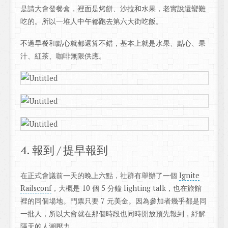
是請大會發餐盒，裡面是烤餅、沙拉和水果，老實說還蠻難
吃的。所以一堆人中午都跑去第六大街吃飯。
不過早餐和點心就都還算不錯，基本上就是水果、點心、果
汁、紅茶、咖啡無限供應。
4. 報到 / 提早報到
在正式會議前一天的晚上六點，社群有舉辦了一個
Ignite
Railsconf
，大概是 10 個 5 分鐘 lighting talk，也在旅館
裡的同個場地。門票只要 7 元美金。因為參加者幾乎都是同
一批人，所以大會就在那個時段也同時開放預先報到，紓解
隔天的人潮壓力。