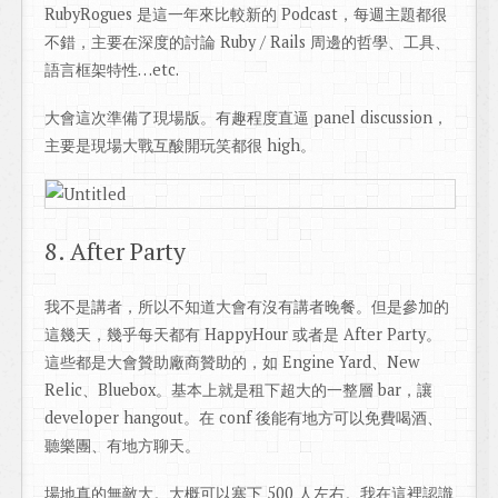
RubyRogues 是這一年來比較新的 Podcast，每週主題都很
不錯，主要在深度的討論 Ruby / Rails 周邊的哲學、工具、
語言框架特性…etc.
大會這次準備了現場版。有趣程度直逼 panel discussion，
主要是現場大戰互酸開玩笑都很 high。
8. After Party
我不是講者，所以不知道大會有沒有講者晚餐。但是參加的
這幾天，幾乎每天都有 HappyHour 或者是 After Party。
這些都是大會贊助廠商贊助的，如 Engine Yard、New
Relic、Bluebox。基本上就是租下超大的一整層 bar，讓
developer hangout。在 conf 後能有地方可以免費喝酒、
聽樂團、有地方聊天。
場地真的無敵大。大概可以塞下 500 人左右。我在這裡認識