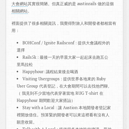
大會網站
其實很簡陋。但真正威的是 austinrails 做的這個
相關網站
。
裡面提供了很多相關資訊，我覺得對旅人和開發者都相當有
用：
BOHConf / Ignite Railsconf : 提供大會議程外的
選擇
Rails5k : 最後一天的早晨大家一起起床去跑五公
里馬拉松
Happyhour: 議程結束後去喝酒
Visiting Usergroups : 提供世界各地來的 Ruby
User Group 代表登記，在大會期間可以去找他們聊。
（ 我見到不少當地代表穿著當地 RUG T-shirt 在
Happyhour 期間歡迎大家搭訕）
Stay with a Local : 讓 Austion 本地開發者登記家
裡開放借住。預算緊的開發者可以來這裡看有沒有人
願意收留。