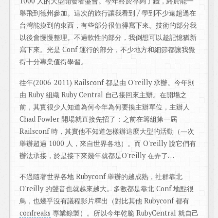
1000 人的大型開發者盛會。今年終於存夠了錢，終於能一
舉飛到德州參加。這次的旅行讓我看到 / 學到不少遠超過在
台灣能摸到的東西，有些部分很值得寫下來。技術的部分我
以後會慢慢整理。不過軟性的部分，我倒想可以趁記憶猶新
寫下來。光是 Conf 運行的部分，不少地方和細節都讓我覺
得十分專業值得學習。
往年(2006-2011) Railsconf 都是由 O'reilly 承辦。今年則
由 Ruby 組織 Ruby Central 自己接回來主辦。在開場之
前，其實很少人知道為何今年為何要換主辦單位，主辦人
Chad Fowler 開場就直接先招了：之前在籌組第一屆
Railsconf 時，其實他不知道怎樣辦這麼大型的活動（一次
舉辦超過 1000 人，來自世界各地）。而 O'reilly 說它們有
辦法承接，於是接下來幾年就都是O'reilly 在弄了…
不過隨著世界各地 Rubyconf 舉辦的越成熟，社群靠北
O'reilly 的聲音也就越來越大。多數都是靠北 Conf 地點很
鳥，也幾乎沒有議程影片釋出（對比其他 Rubyconf 都有
confreaks
專業錄製）。所以今年乾脆 RubyCentral 就自己