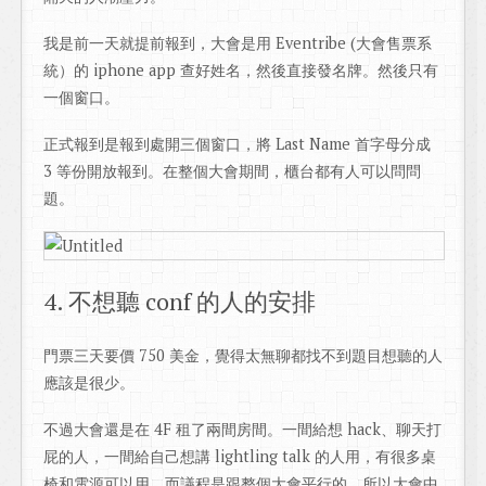
我是前一天就提前報到，大會是用 Eventribe (大會售票系
統）的 iphone app 查好姓名，然後直接發名牌。然後只有
一個窗口。
正式報到是報到處開三個窗口，將 Last Name 首字母分成
3 等份開放報到。在整個大會期間，櫃台都有人可以問問
題。
4. 不想聽 conf 的人的安排
門票三天要價 750 美金，覺得太無聊都找不到題目想聽的人
應該是很少。
不過大會還是在 4F 租了兩間房間。一間給想 hack、聊天打
屁的人，一間給自己想講 lightling talk 的人用，有很多桌
椅和電源可以用。而議程是跟整個大會平行的，所以大會中