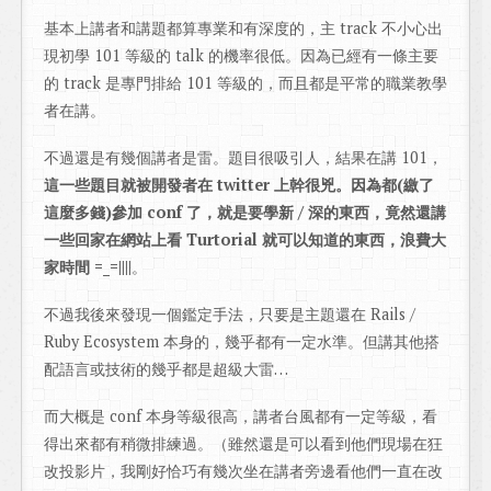
基本上講者和講題都算專業和有深度的，主 track 不小心出
現初學 101 等級的 talk 的機率很低。因為已經有一條主要
的 track 是專門排給 101 等級的，而且都是平常的職業教學
者在講。
不過還是有幾個講者是雷。題目很吸引人，結果在講 101，
這一些題目就被開發者在 twitter 上幹很兇。因為都(繳了
這麼多錢)參加 conf 了，就是要學新 / 深的東西，竟然還講
一些回家在網站上看 Turtorial 就可以知道的東西，浪費大
家時間 =_=||||
。
不過我後來發現一個鑑定手法，只要是主題還在 Rails /
Ruby Ecosystem 本身的，幾乎都有一定水準。但講其他搭
配語言或技術的幾乎都是超級大雷…
而大概是 conf 本身等級很高，講者台風都有一定等級，看
得出來都有稍微排練過。（雖然還是可以看到他們現場在狂
改投影片，我剛好恰巧有幾次坐在講者旁邊看他們一直在改