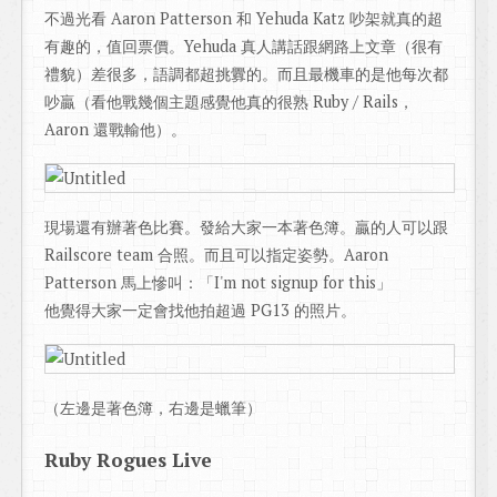
不過光看 Aaron Patterson 和 Yehuda Katz 吵架就真的超
有趣的，值回票價。Yehuda 真人講話跟網路上文章（很有
禮貌）差很多，語調都超挑釁的。而且最機車的是他每次都
吵贏（看他戰幾個主題感覺他真的很熟 Ruby / Rails，
Aaron 還戰輸他）。
現場還有辦著色比賽。發給大家一本著色簿。贏的人可以跟
Railscore team 合照。而且可以指定姿勢。Aaron
Patterson 馬上慘叫：「I'm not signup for this」
他覺得大家一定會找他拍超過 PG13 的照片。
（左邊是著色簿，右邊是蠟筆）
Ruby Rogues Live