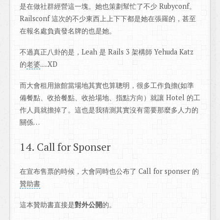
是在做社群經營這一塊。她也策劃幫忙了不少 Rubyconf。
Railsconf 這次的不少東西上上下下都是她在張羅的，甚至
在報名處負責發名牌的也是她。
不過真正八卦的是，Leah 是 Rails 3 架構師 Yehuda Katz
的
老婆
.....XD
而大會租用旅館當場地其實也算聰明，很多工作負擔(如準
備餐點、收拾餐點、收拾場地、指點方向）就讓 Hotel 的工
作人員就擔掉了。這也是我猜測其實沒有需要那麼多人力的
關係…
14. Call for Sponser
在宣布售票的時候，大會同時也公布了 Call for sponser 的
贊助書
這本贊助書直接是
對外公開
的。