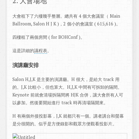
2. 大會場地
大會租下了六樓幾乎整層。總共有 4 個大會議室（ Main
Ballroom, Salon H J K )，2 個小的會議室 ( 615,616 )。
四樓租了兩個房間 ( for BOHConf )。
這是詳細的
議程表
。
演講廳安排
Salon H,J,K 是主要的演講廳。H 很大，是給大 track 用
的。J,K 比較小，但也算大。H,J,K 中間有可拆卸的隔間。
Keynote 前就會清場拆隔間將 HJK 合併，讓大會所有人可
以參加。然後要開始進行 track 時再清場隔開來。
H 有兩個外接投影幕，J,K 就都只有一個。講者講台和螢幕
是分很開的。似乎是方便錄影和觀眾方便觀看投影片。