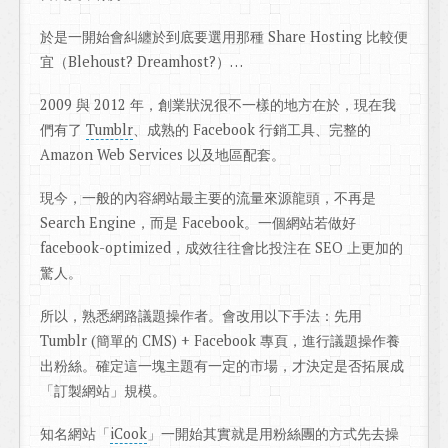
於是一開始會糾纏於到底要選用那種 Share Hosting 比較便
宜（Blehoust? Dreamhost?）…
2009 與 2012 年，創業狀況很不一樣的地方在於，現在我
們有了
Tumblr
、成熟的 Facebook 行銷工具、完整的
Amazon Web Services 以及地區配套。
現今，一般的內容網站最主要的流量來源龍頭，不再是
Search Engine，而是 Facebook。一個網站若做好
facebook-optimized，成效往往會比投注在 SEO 上更加的
驚人。
所以，熟悉網路議題操作者。會改用以下手法：先用
Tumblr (簡單的 CMS) + Facebook 專頁，進行議題操作養
出粉絲。確定這一塊主題有一定的市場，才決定是否拓展成
「訂製網站」規模。
知名網站「
iCook
」一開始其實就是用粉絲團的方式先去操