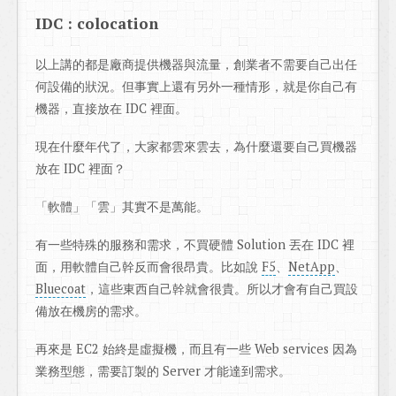
IDC : colocation
以上講的都是廠商提供機器與流量，創業者不需要自己出任
何設備的狀況。但事實上還有另外一種情形，就是你自己有
機器，直接放在 IDC 裡面。
現在什麼年代了，大家都雲來雲去，為什麼還要自己買機器
放在 IDC 裡面？
「軟體」「雲」其實不是萬能。
有一些特殊的服務和需求，不買硬體 Solution 丟在 IDC 裡
面，用軟體自己幹反而會很昂貴。比如說
F5
、
NetApp
、
Bluecoat
，這些東西自己幹就會很貴。所以才會有自己買設
備放在機房的需求。
再來是 EC2 始終是虛擬機，而且有一些 Web services 因為
業務型態，需要訂製的 Server 才能達到需求。