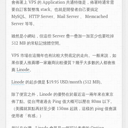
會佈署上 VPS 的 Application 共通特徵是，佈署時通常需
要自訂客製整塊 stack。也就是開發者自己要搞定
MySQL、HTTP Server、Mail Server 、 Memcached
Server 等等。
雖然是小網站，但這些 Server 疊一疊加一加至少也要吃掉
512 MB 的常駐記憶體空間。
VPS 市場在這幾年也有比較大勢底定的走向。一般來說，如
果你要人推薦哪一家廠商比較優質？幾乎大多數的人都會推
薦
Linode
。
Linode
的起步價是 $19.95 USD/month (512 MB)。
除了便宜之外，Linode 的優勢在於最近這一兩年來在東京
佈了點。從台灣連過去 Ping 值大概可以壓在 80ms 以下。
（美國就算點再好至少要 130ms 起跳，這樣的 ping 值會讓
使用者「有感」）
所以在台灣，Linode 會算是一個可以考慮的 Option。