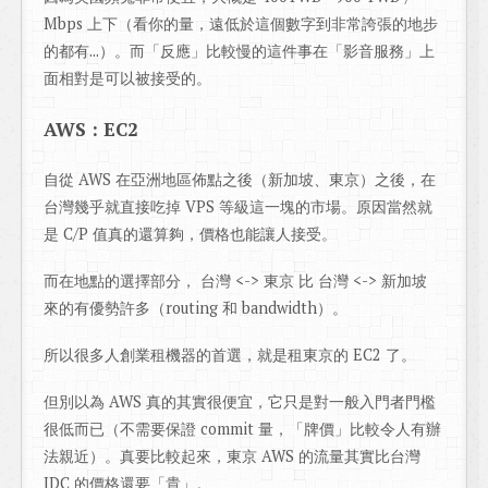
Mbps 上下（看你的量，遠低於這個數字到非常誇張的地步
的都有...）。而「反應」比較慢的這件事在「影音服務」上
面相對是可以被接受的。
AWS : EC2
自從 AWS 在亞洲地區佈點之後（新加坡、東京）之後，在
台灣幾乎就直接吃掉 VPS 等級這一塊的市場。原因當然就
是 C/P 值真的還算夠，價格也能讓人接受。
而在地點的選擇部分， 台灣 <-> 東京 比 台灣 <-> 新加坡
來的有優勢許多（routing 和 bandwidth）。
所以很多人創業租機器的首選，就是租東京的 EC2 了。
但別以為 AWS 真的其實很便宜，它只是對一般入門者門檻
很低而已（不需要保證 commit 量，「牌價」比較令人有辦
法親近）。真要比較起來，東京 AWS 的流量其實比台灣
IDC 的價格還要「貴」。