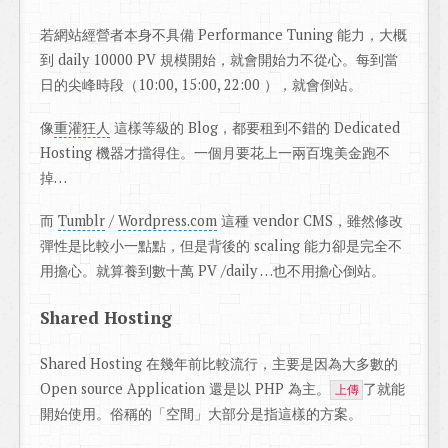
若網站經營者本身不具備 Performance Tuning 能力，大概
到 daily 10000 PV 規模開始，就會開始力不從心。每到當
日的尖峰時段（10:00, 15:00, 22:00 ），就會倒站。
像
重灌狂人
這樣等級的 Blog，都要租到不錯的 Dedicated
Hosting 機器才擋得住。一個月要花上一兩百塊美金跑不
掉…
而
Tumblr
/
Wordpress.com
這種 vendor CMS，雖然修改
彈性是比較小一點點，但是背後的 scaling 能力卻是完全不
用擔心。就算養到數十萬 PV /daily …也不用擔心倒站。
Shared Hosting
Shared Hosting 在幾年前比較流行，主要是因為大多數的
Open source Application 還是以 PHP 為主。
了就能
上傳
開始使用。俗稱的「空間」大部分是指這樣的方案。