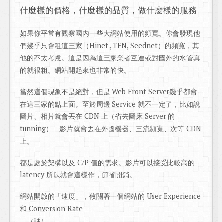
什麼樣的價格，什麼樣的品質，做什麼樣的服務
如果你平常有觀察國內一些大網站使用的頻寬。你會發現他
們幾乎只會租這三家（Hinet , TFN, Seednet）的頻寬，其
他的不太考慮。這是因為這三家業者互連或對國外的水管真
的就很粗。網站開起來也非常的快。
當然這個現象不是絕對，但是 Web Front Server幾乎都會
在這三家的點上面。至於周邊 Service 就不一定了，比如說
圖片、相片就會丟在 CDN 上（省去圖床 Server 的
tunning），影片就會丟在外國機器、三流頻寬、次等 CDN
上。
都是處於架構以及 C/P 值的需求。影片可以接受比較高的
latency 所以就會這樣作，節省開銷。
網站開啟的「速度」，攸關著一個網站的 User Experience
和 Conversion Rate
。（註）