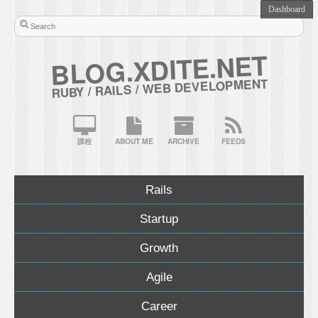
BLOG.XDITE.NET
RUBY / RAILS / WEB DEVELOPMENT
課程
ABOUT ME
ARCHIVE
FEEDS
Rails
Startup
Growth
Agile
Career