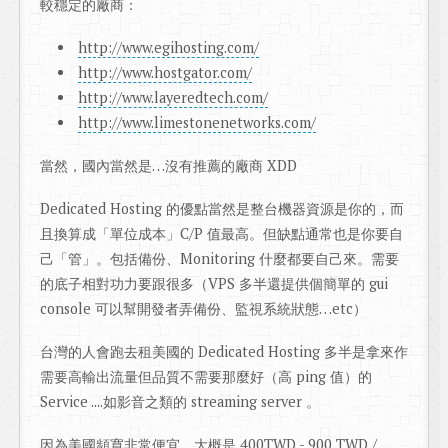
較穩定的廠商：
http://www.egihosting.com/
http://www.hostgator.com/
http://www.layeredtech.com/
http://www.limestonenetworks.com/
當然，國內當然是…沒有推薦的廠商 XDD
Dedicated Hosting 的優點當然是整台機器資源是你的，而
且換算成「單位成本」C/P 值最高。但缺點通常也是你要自
己「管」。包括備份、Monitoring 什麼都要自己來。需要
的底子相對功力要跟很多（VPS 多半還提供個簡單的 gui
console 可以幫開發者弄備份、監視系統狀態…etc）
台灣的人會跑去租美國的 Dedicated Hosting 多半是拿來作
需要高輸出流量但品質不需要那麼好（高 ping 值）的
Service ....如影音之類的 streaming server 。
因為美國頻寬非常便宜，大概是 400TWD - 900 TWD /