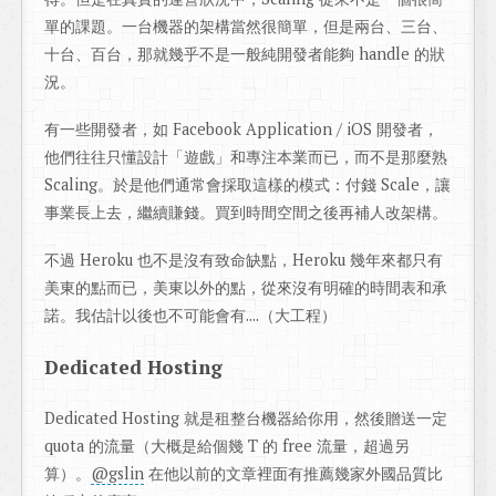
單的課題。一台機器的架構當然很簡單，但是兩台、三台、
十台、百台，那就幾乎不是一般純開發者能夠 handle 的狀
況。
有一些開發者，如 Facebook Application / iOS 開發者，
他們往往只懂設計「遊戲」和專注本業而已，而不是那麼熟
Scaling。於是他們通常會採取這樣的模式：付錢 Scale，讓
事業長上去，繼續賺錢。買到時間空間之後再補人改架構。
不過 Heroku 也不是沒有致命缺點，Heroku 幾年來都只有
美東的點而已，美東以外的點，從來沒有明確的時間表和承
諾。我估計以後也不可能會有....（大工程）
Dedicated Hosting
Dedicated Hosting 就是租整台機器給你用，然後贈送一定
quota 的流量（大概是給個幾 T 的 free 流量，超過另
算）。
@gslin
在他以前的文章裡面有推薦幾家外國品質比