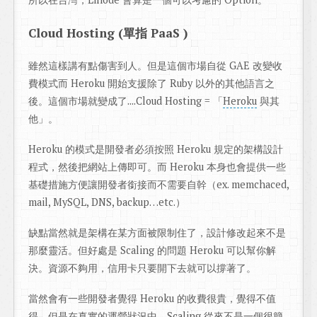
Cloud Hosting (單指 PaaS )
雖然這樣講有點傷害到人。但是這個市場自從 GAE 改變收
費模式而 Heroku 開始支援除了 Ruby 以外的其他語言之
後。這個市場就變成了....Cloud Hosting = 「
Heroku
與其
他」。
Heroku 的模式是開發者必須按照 Heroku 規定的架構設計
程式，然後把網站上傳即可。而 Heroku 本身也會提供一些
基礎措施方便讓開發者銜接而不需要自幹（ex. memchaced,
mail, MySQL, DNS, backup…etc.）
缺點當然就是架構在某方面被限制住了，設計修改起來不是
那麼靈活。但好處是 Scaling 的問題 Heroku 可以幫你解
決。資源不夠用，信用卡只要開下去就可以撐著了。
當然會有一些開發者覺得 Heroku 的收費很貴，覺得不值
得。但是在真實的運營狀況中，Scaling 從來不是一個很簡