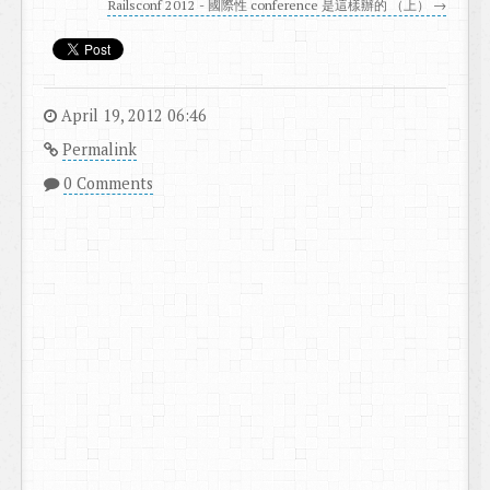
Railsconf 2012 - 國際性 conference 是這樣辦的 （上） →
April 19, 2012 06:46
Permalink
0 Comments