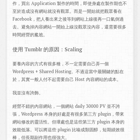
作，買出 Application 製作的時間，即使身處在製作期也不
至於造成沒有網站就沒有觀眾。而是一開始就把觀眾養在
Facebook，把人養出來之後等到網站上線後再一口氣倒過
去。避免掉內容網站一開始上線沒觀眾沒內容，還需要很多
時間經營的尷尬。
使用 Tumblr 的原因：Scaling
要養內容的方式有很多種，不一定需要自己弄一個
Wordpress + Shared Hosting。不過這當中最關鍵的點在
於，其實一般人付不起需要自己 Host 內容網站的成本。
我並沒有誇飾。
經營不錯的內容網站，一個網站 daily 30000 PV 並不誇
張，Wordpress 本身的好處是有很多第三方 plugin，帶來
網站修改的靈活性。但壞處也是這些第三方 plugin 本身的
效能低落。可以將這些 plugin 比喻成類固醇，短期績效很
棒，但長期副作用也很強大。