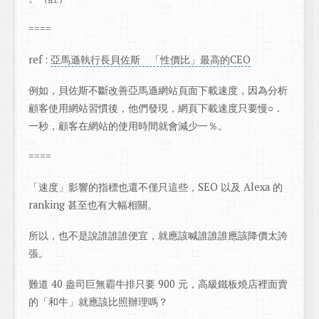
====
ref :
亞馬遜執行長貝佐斯 「性價比」最高的CEO
例如，貝佐斯不斷改善亞馬遜網站頁面下載速度，因為分析
顧客使用網站習慣後，他們發現，網頁下載速度只要慢○．
一秒，顧客在網站的使用時間就會減少一％。
====
「速度」影響的指標也還不僅只這些，SEO 以及 Alexa 的
ranking 甚至也有大幅相關。
所以，也不是說誰誰誰便宜，就應該喊誰誰誰應該降價太誇
張。
難道 40 盎司巨無霸牛排只要 900 元，高級鐵板燒店裡面賣
的「和牛」就應該比照辦理嗎？