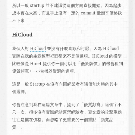
所以一般 startup 並不建議從這個方向直接開始。因為起步
成本實在太高，而且手上沒有一定的 commit 量幾乎價格砍
不下來
HiCloud
我個人對
HiCloud
並沒有什麼喜歡和討厭。因為 HiCloud
實際在我的生意模型裡面從來不是個選項。HiCloud 的模型
比較像是 Hinet 提供你一個可以用「低於牌價」的機會租到
優質頻寬+一小台機器資源的選項。
這是一般 Startup 在沒有向固網業者有議價能力時的其中一
個選擇。
你會注意到我在這篇文章中，提到了「優質頻寬」這個字不
只一次。很多沒有實際網站運營經驗者，寫文章的攻擊重點
往往是擺在價格。而忽略了更重要的一個重點「頻寬品
質」。