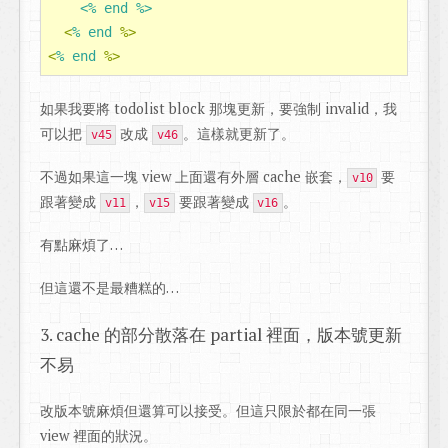
    <% end %>
<
% end 
%>
<
% end 
%>
如果我要將 todolist block 那塊更新，要強制 invalid，我
可以把
改成
。這樣就更新了。
v45
v46
不過如果這一塊 view 上面還有外層 cache 嵌套，
要
v10
跟著變成
，
要跟著變成
。
v11
v15
v16
有點麻煩了…
但這還不是最糟糕的…
3. cache 的部分散落在 partial 裡面，版本號更新
不易
改版本號麻煩但還算可以接受。但這只限於都在同一張
view 裡面的狀況。