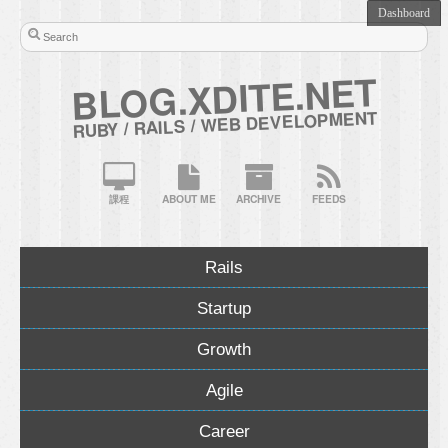
BLOG.XDITE.NET
RUBY / RAILS / WEB DEVELOPMENT
課程
ABOUT ME
ARCHIVE
FEEDS
Rails
Startup
Growth
Agile
Career