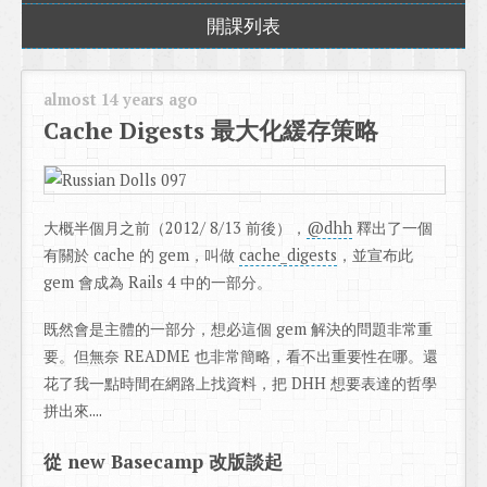
開課列表
almost 14 years ago
Cache Digests 最大化緩存策略
大概半個月之前（2012/ 8/13 前後），
@dhh
釋出了一個
有關於 cache 的 gem，叫做
cache_digests
，並宣布此
gem 會成為 Rails 4 中的一部分。
既然會是主體的一部分，想必這個 gem 解決的問題非常重
要。但無奈 README 也非常簡略，看不出重要性在哪。還
花了我一點時間在網路上找資料，把 DHH 想要表達的哲學
拼出來....
從 new Basecamp 改版談起