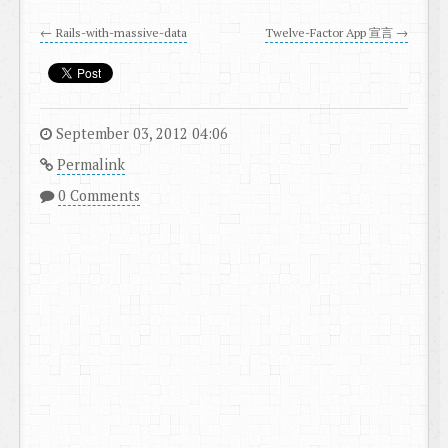
← Rails-with-massive-data
Twelve-Factor App 宣言 →
September 03, 2012 04:06
Permalink
0 Comments