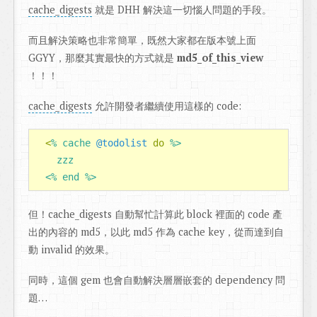
cache_digests
就是 DHH 解決這一切惱人問題的手段。
而且解決策略也非常簡單，既然大家都在版本號上面
GGYY，那麼其實最快的方式就是
md5_of_this_view
！！！
cache_digests
允許開發者繼續使用這樣的 code:
<
% cache 
@todolist
do
%>

    zzz

  <% end %>
但！cache_digests 自動幫忙計算此 block 裡面的 code 產
出的內容的 md5，以此 md5 作為 cache key，從而達到自
動 invalid 的效果。
同時，這個 gem 也會自動解決層層嵌套的 dependency 問
題…