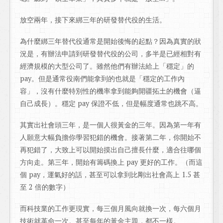
放空兩年，接下來綁三年的研發替代役的生活。
為什麼綁三年替代役通常是開始後悔的起點？因為真實的狀
況是，有辦法申請到研發替代役的公司，多半是已經相對有
經濟規模的大型公司了。雖然他們有辦法給上「穩定」的
pay。但是通常役南們能拿到的也就是「穩定的工作內
容」，沒有什麼特別性的機率拿到能夠開疆拓土的機會（逼
自己成長）。穩定 pay 保證不低，但是幅度通常也跳不高。
其實出社會頭三年，是一個人很黃金的三年。因為第一年有
人願意大幅負擔你學習犯錯的機會。接著第二年，你開始不
再犯錯了，大致上可以開始摸出自己擅長什麼，適合往哪個
方向走。第三年，開始有籌碼換上 pay 更好的工作。（而這
個 pay，運氣好的話，甚至可以拿到比剛出社會高上 1.5 甚
至 2 倍的數字）
而科技業的工作更現實，每三個月風向就換一次，每六個月
技術就革命一次。甚至每年的黃金主題，都不一樣。