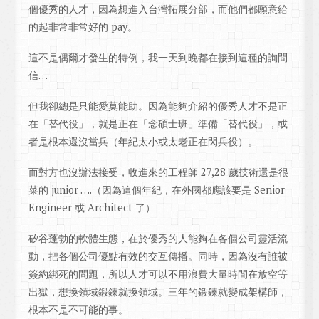
個優秀的人才，因為想進入台灣拓展分部，而他們都願意給
的起非常非常好的 pay。
這不是偶爾才發生的特例，我一天到晚都在接到這種的詢問
信…
但我卻總是只能愛莫能助。因為能夠介紹的優秀人才不是正
在「替代役」，就是正在「念碩士班」準備「替代役」，或
者是根本還沒當兵（年紀太小或太老正在閃兵役）。
而對方也沒辦法接受，收進來的工程師 27,28 歲技術還是很
菜的 junior ….（因為這個年紀，在外國都應該要是 Senior
Engineer 或 Architect 了）
矽谷蓬勃的軟體生態，在於優秀的人能夠在各個公司靈活流
動，把各個公司優點有效的交互傳播。同時，因為沒有誰被
簽約綁死的問題，所以人才可以不用浪費大量時間在放空等
出獄，想換領域鍛鍊就換領域。三年的鍛鍊就變成架構師，
根本不是不可能的事。