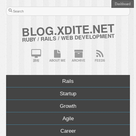
BLOG.XDITE.NET
RUBY / RAILS / WEB DEVELOPMENT
課程
ABOUT ME
ARCHIVE
FEEDS
Rails
Startup
Growth
Agile
Career