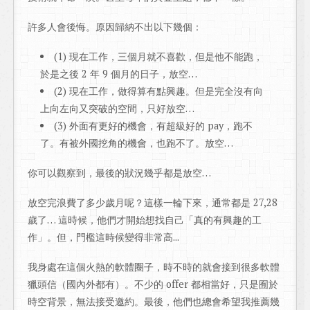
許多人會後悔。原因歸納不出以下幾個：
(1) 現在工作，三個月就不喜歡，但是他不能跑，
於是之後 2 年 9 個月的日子，放空…
(2) 現在工作，做得算有點興趣。但是完全沒有向
上向左向又突破的空間，只好放空…
(3) 外面有更好的機會，有超級好的 pay，跑不
了。有被外國挖角的機會，也跑不了。放空…
你可以觀察到，最後的狀況幾乎都是放空…
放空完浪費了多少歲月呢？這樣一輪下來，通常都是 27,28
歲了… 這時候，他們才開始想找自己「真的有興趣的工
作」。但，門檻這時候變得非常高...
我身處在這個火熱的軟體圈子，時不時的就會接到很多軟體
獵頭信（國內外都有）。不少的 offer 都相當好，只是囿於
時空背景，無法接受邀約。最後，他們也總會希望我推薦幾