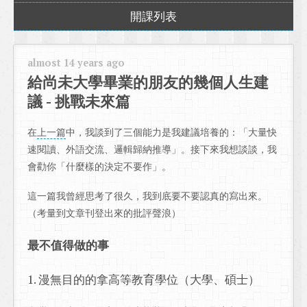
開課列表
almost 14 years ago
給尚未大學畢業的朋友的幾個人生建
議 - 挑戰未來篇
在
上一篇
中，我談到了三個能力是我建議培養的：「大量快
速閱讀、外語交流、邏輯歸納推導」。接下來我想談談，我
會勸你「什麼樣的決定不要作」。
這一篇我曾經思考了很久，我到底要不要認真的寫出來。
（考量到文章刊登出來的批評聲浪）
最不值得做的事
1. 漫無目的的拿高等教育學位（大學、碩士）