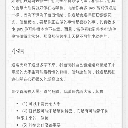
如果你只是為錢作一件你完全不喜歡做的事，相信我，你真
的會每天活得就好像在地獄裡。而給你再多 pay 當補償還是
一樣，因為下班為了發洩情緒，你還是會選擇把它狠狠花
光。但相反地，要是你正在做的事情是喜歡的事，其實收多
少 pay 你可能根本也不在意。而且，當你喜歡到能夠把這件
事情做得非常好。那麼那個數字上天是不可能少給你的。
小結
這兩天寫了這麼多字下來。我發現我自己也遠遠寫超過了未
畢業的大學生可能看得懂的範疇。但無論如何，我還是想把
這些悶在心裡很久的話寫出來。
即便冒著被人罵邪道的危險。我試圖告訴大家，其實
(1) 可以不需要念大學
(2) 替代役可能不是幫你解套，而是有可能斷了你
無限未來的一條路
(3) 熱情比什麼都重要