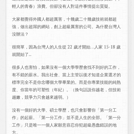
輕人的青春）浪費。但卻沒有人對這件事情提出質疑。
大家都覺得外國人都超厲害，十幾歲二十幾歲技術就都超
強，做出超屌的網站，創上超級厲害的公司。為什麼台灣人
沒辦法？
很簡單，因為台灣人的人生從 22 歲才開始…人家 15-18 歲
就開始了...
很多人也害怕，如果沒有一個大學學歷會找不到好的工作，
有不錯的薪水。我出社會、當上主管以後才知道企業選才的
標準完全不是你念哪個大學畢業的。而是你專業技能的純熟
度、你當年的可塑性（年紀）。（換句話說你越老，但技術
越嫩，競爭力只會越來越弱。）
沒有一個好的大學、碩士學歷，也只會影響你「第一分工
作」的起薪。「第一分工作」並不是人生的全部。「第一分
工作」只是唯一一個人家願意容忍你犯超級愚蠢錯誤的地
方。