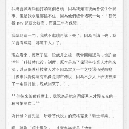
我總會試著勸他打消這個念頭，因為我知道後面會發生什麼
事。但是我永遠都擋不住，因為他們總會堵我一句：「替代
役 pay 起薪比較高，而且三年有保障...」
我聽到這一句，我就不繼續再講下去了。因為再講下去，我
又會看成是「邪道中人」了。
現在看來，經歷了這一段歲月之後，我會回頭認為，也許台
灣的「科技替代役」制度，原本是為了保證科技業人才的來
源，以及保護科技業人才不因為當兵一年之後退伍變白癡
（後來我覺得這有點像是都市傳說，因為不少人上班後被操
了一兩個月後，魂就回來了。）。
** 但後來某種程度上，我認為是把台灣優秀人才殺光光的一
種可怕制度.... **
為什麼？首先是「研發替代役」的資格需要「碩士畢業」。
嗯。聽到「碩士畢業」，其實多半就是「放空....」。