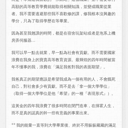
高額的高等教育學費就能取得相關知識，並變成職業從業
者。我不需要逃避那些我不喜歡修的課，修我根本沒興趣的
學分，只為了取得學歷在等畢業。
因為甚至我翹課的時間，都是在宿舍玩架站或者是泡系上機
房弄伺服器…
我可以早一點去就業，早一點為社會有貢獻。而不需要國家
浪費在我身上的寶貴高等教育資源。最輝煌的四年時間被當
年不懂事的我，浪費在「滿足我爸對我的表面期望」。
我爸真正的期望應該是希望我成為一個有用的人，不會餓死
自己，對社會多少有貢獻。而不是去「拿一個大學學位」
（取得一個大學學位是他『希望』的一種『表現形式』）。
這黃金的四年我浪費了很多時間在閉門造車，在揮霍人生，
而不是真的認真的幹一些有意義的事業出來。
** 我的能量一直等到大學畢業後、終於不用躲躲藏藏的滿足