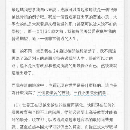
最起碼我想拿我自己來說，應該可以看起來應該是一個很難
被挑骨頭的例子吧。我是一個普通家庭出來的普通小孩，大
學念的也是大家看起來很普通的系（甚至可以被人說不好的
學校）。而一直到 24 歲之前，我都按照著普通家庭對我的
普通期望，過上一個非常普通的人生。
唯一的不同，就是我在 24 歲以後開始想清楚了，我不應該
再為了滿足別人的表面期待去過我的人生，眼前可以走的
路，也不是只有政府和爸媽所說的那幾條路而已。然後我就
這麼出發了。
而我在這個旅途中，也看到現在世界是長什麼樣的。這也是
為什麼我寫了
三個要學習的技能
、
三件不要去做的事
。
（1）世界正在以越來越快的速度再演化。快到現在任何的
國民教育完全跟不上的階段。從前必須要上高等教育才能修
到的學分，現在都可以透過網路越來越容易的取得這些知
識，甚至超越本國大學可以供應的範圍。而從正規大學取得