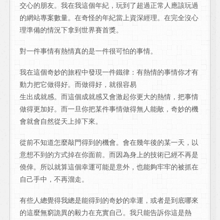
交心的朋友。我在我這個年紀，玩到了超過正常人應該玩過
的網站專案數量。在奇怪的年紀當上資深經理。在完全沒心
理準備的情況下拿到世界賽首獎。
對一件事情有熱情真的是一件很可怕的事情。
我在這個奇妙的旅程中發現一件鐵律：有熱情的事情你才有
動力把它做得好。而做得好，就很容易
生出成就感。而這個成就感又會激起你更大的熱情，把事情
做得更加好。而一旦你把某件事情做得無人能敵，奇妙的機
會就會自然從天上掉下來。
從前不知道怎麼敲門得到的機會。會在幾年後的某一天，以
意想不到的方式掉在你面前。而因為身上的技術已經不再是
僥倖。所以就算這個幸運可能是意外，也能夠牢牢的被抓在
自己手中，不再溜走。
有些人總覺得我總是能得到的奇妙的幸運，或者是到底哪來
的這麼無窮詭異的毅力在充實自己。我只能告訴你這是熱