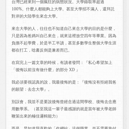
台灣已經來到一個瘋狂的病態狀況。大學錄取率超過
100%。什麼人都能夠上大學。甚至大學招不滿人，還拜託
對岸的大陸學生來念大學。
來念大學的人，往往也不知道自己來念大學的目的是什麼，
只是因為爸媽叫自己來念，就來這裡放空四年等畢業。因為
負擔不起學費，於是半工半讀，甚至多數學生整個大學生涯
都在打工，唸書反倒是兼差而已。
在寫完上一篇文章的時候，有讀者發問：『私心希望加上
「後悔以前沒有做什麼」的部分 XD 』
我必須要很認真的說，我最後悔的是：『後悔沒有拒絕我爸
的願望：去念大學』。
別誤會，我並不是要說後悔曾經念過這間學校、後悔去念應
用數學系。（甚至我這一輩子最感謝的就是當年被大學老師
鞭策出來的極佳邏輯能力）
而是，早知道我喜歡的「作網站」這個職業。並不需要靠付