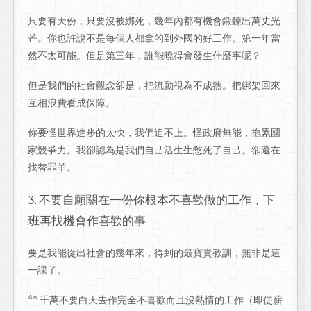
只要有天份，只要沒被綁死，幾年內都有機會鍛鍊出萬丈光
芒。你也許說不是每個人都拿的到外國的好工作。第一年當
然不太可能。但是第三年，誰能曉得會發生什麼事呢？
但是我們的社會觀念卻是，把流動視為不成熟。把綁架回來
互相浪費看成保障。
你要怪世界進步的太快，我們追不上。怪政府無能，拖累國
家競爭力。我卻認為是我們自己活生生憋死了自己。卻還在
找替罪羊。
3. 不要自願關在一份你根本不喜歡做的工作，下
班再找機會作喜歡的事
要是我能從出社會的幾年來，得到的最寶貴教訓，無非是這
一課了。
** 千萬不要白天去作完全不喜歡而且沒熱情的工作（即使薪