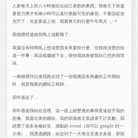
人家每天上班八小時都在玩自己喜歡的東西。我每天下班還
要努力擠才有兩小時可以進行業餘可笑的練習。不要說綻放
光芒了，光是要追上他，我要努力到什麼牛年馬月 -_-？
那個禮拜過後我馬上就辭職了。
我還沒有時間馬上想清楚我未來要幹什麼。但我很清楚的知
道一件事：再這樣繼續下去，很快我就會被我自己挖的洞埋
掉。
一兩個禮拜以後我跑去找了一份我應該有興趣的工作開始
幹，就是職業的網站工程師，
四年過去了…
四年過後我站在這裡。這一路上經歷過的事簡直遠超乎我的
想像。我蓋出來的網站、我的部落格文章讀者不計其數。我
經歷了很多各種好笑、感動的 event（你可以 google 到一
大堆）。我透過網路，結交到了一大堆沒見過太多面，卻很