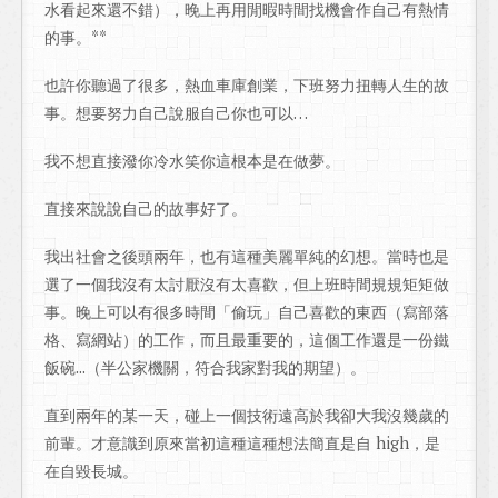
水看起來還不錯），晚上再用閒暇時間找機會作自己有熱情
的事。**
也許你聽過了很多，熱血車庫創業，下班努力扭轉人生的故
事。想要努力自己說服自己你也可以…
我不想直接潑你冷水笑你這根本是在做夢。
直接來說說自己的故事好了。
我出社會之後頭兩年，也有這種美麗單純的幻想。當時也是
選了一個我沒有太討厭沒有太喜歡，但上班時間規規矩矩做
事。晚上可以有很多時間「偷玩」自己喜歡的東西（寫部落
格、寫網站）的工作，而且最重要的，這個工作還是一份鐵
飯碗...（半公家機關，符合我家對我的期望）。
直到兩年的某一天，碰上一個技術遠高於我卻大我沒幾歲的
前輩。才意識到原來當初這種這種想法簡直是自 high，是
在自毀長城。