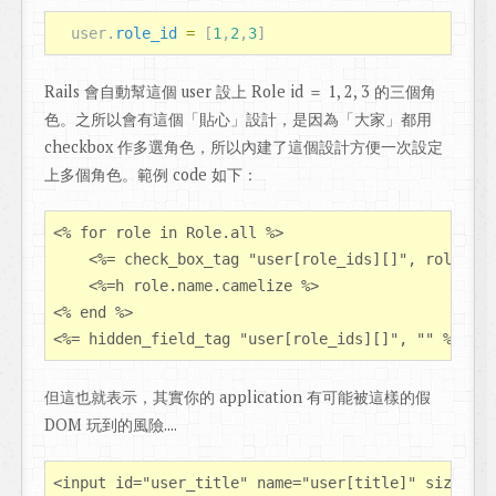
user
.
role_id
=
[
1
,
2
,
3
]
Rails 會自動幫這個 user 設上 Role id ＝ 1, 2, 3 的三個角
色。之所以會有這個「貼心」設計，是因為「大家」都用
checkbox 作多選角色，所以內建了這個設計方便一次設定
上多個角色。範例 code 如下：
<% for role in Role.all %>

    <%= check_box_tag "user[role_ids][]", role.id,
    <%=h role.name.camelize %>

<% end %>

但這也就表示，其實你的 application 有可能被這樣的假
DOM 玩到的風險....
<input id="user_title" name="user[title]" size="30