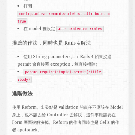
打開
config.active_record.whitelist_attributes =
true
在 model 裡設定
attr_protected :roles
推薦的作法，同時也是 Rails 4 解法
使用 Strong parameters。（ Rails 4 如果沒過
permit 會直接丟 exception，算直接根除）
params.require(:topic).permit(:title,
:body)
進階做法
使用
Reform
。出發點是 validation 的責任不應該在 Model
身上，也不該丟給 Controller 去解決，這件事應該要在
Form 層面被解決掉。
Reform
的作者同時也是
Cells
的作
者 apotonick。