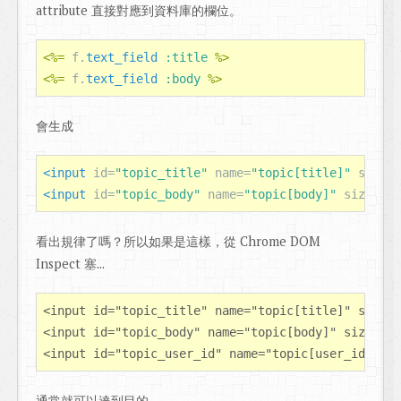
attribute 直接對應到資料庫的欄位。
<%=
f
.
text_field
:title
%>
<%=
f
.
text_field
:body
%>
會生成
<input
id=
"topic_title"
name=
"topic[title]"
size=
"
<input
id=
"topic_body"
name=
"topic[body]"
size=
"30
看出規律了嗎？所以如果是這樣，從 Chrome DOM
Inspect 塞...
<input id="topic_title" name="topic[title]" size="
<input id="topic_body" name="topic[body]" size="30
通常就可以達到目的...