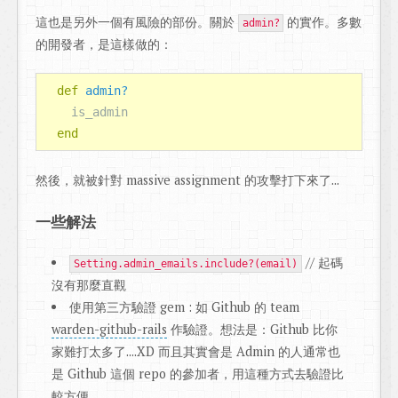
這也是另外一個有風險的部份。關於
的實作。多數
admin?
的開發者，是這樣做的：
def
admin?
is_admin
end
然後，就被針對 massive assignment 的攻擊打下來了...
一些解法
// 起碼
Setting.admin_emails.include?(email)
沒有那麼直觀
使用第三方驗證 gem : 如 Github 的 team
warden-github-rails
作驗證。想法是：Github 比你
家難打太多了....XD 而且其實會是 Admin 的人通常也
是 Github 這個 repo 的參加者，用這種方式去驗證比
較方便...