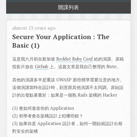
開課列表
almost 13 years ago
Secure Your Application : The
Basic (1)
這是我六月初在新加坡
Reddot Ruby Conf
給的演講。原稿
投影片放在
Github
上。這篇文章是我自己整理的 Note。
其他的演講多半是重談 OWASP 那些標準需要注意的地方。
這個演講當時在設計時，刻意跟其他演講不太同調。原始設
計的出發點著重於：如果是一個熟 Rails 架構的 Hacker
(1) 會如何進攻你的 Application
(2) 初學者會在架構設計上犯哪些錯？
(3) 如果你是 Application 設計者，如何一開始就設計出相
對安全的架構