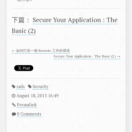
下篇：
Secure Your Application : The
Basic (2)
← 如何打造一個 Remote 工作的環境
Secure Your Application : The Basic (2) →
rails
Security
August 18, 2013 16:49
Permalink
0 Comments