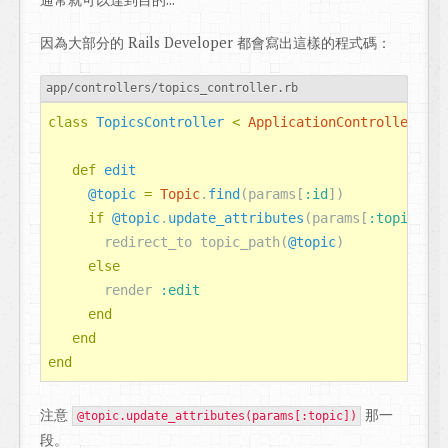
因為大部分的 Rails Developer 都會寫出這樣的程式碼：
app/controllers/topics_controller.rb
class
TopicsController
<
ApplicationController
def
edit
@topic
=
Topic
.
find
(
params
[
:id
])
if
@topic
.
update_attributes
(
params
[
:topic
])
redirect_to
topic_path
(
@topic
)
else
render
:edit
end
end
end
注意
那一
@topic.update_attributes(params[:topic])
段。