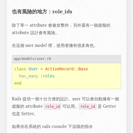
也有風險的地方：role_ids
除了單一 attribute 會被攻擊外，另外還有一個虛擬的
attribute 設計會有風險。
在這個 user model 裡，使用者擁有很多角色。
app/models/user.rb
class
User
<
ActiveRecord
::
Base
has_many
:roles
end
Rails 提供一個十分方便的設計。user 可以會自動擁有一個
虛擬的 attribute
可以用。
是 Getter
role_id
role_id
也是 Setter。
如果你在系統的 rails console 下這樣的指令