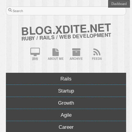
BLOG.XDITE.NET
RUBY / RAILS / WEB DEVELOPMENT
課程
ABOUT ME
ARCHIVE
FEEDS
Rails
Startup
Growth
Agile
Career