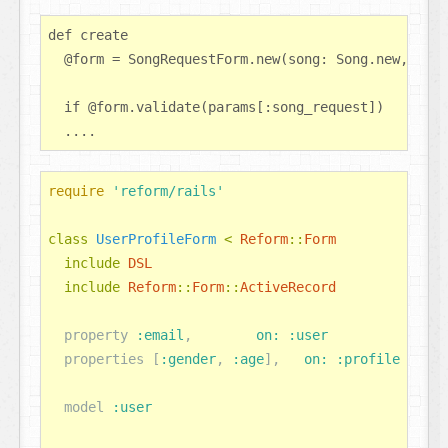
def create

  @form = SongRequestForm.new(song: Song.new, arti
  if @form.validate(params[:song_request])

require
'reform/rails'
class
UserProfileForm
<
Reform
::
Form
include
DSL
include
Reform
::
Form
::
ActiveRecord
property
:email
,
on: :user
properties
[
:gender
,
:age
],
on: :profile
model
:user