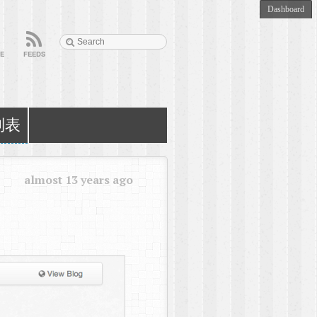
E
FEEDS
列表
almost 13 years ago