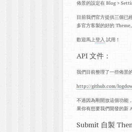
佈景的設定在 Blog > Settin
目前我們官方提供三個已經客製
多官方客製的好的 Theme
歡迎馬上
登入
試用！
API 文件：
我們目前整理了一些佈景的 
http://github.com/logdo
不過因為剛開放這個功能，
果你有想要我們開發的新 AP
Submit 自製 The