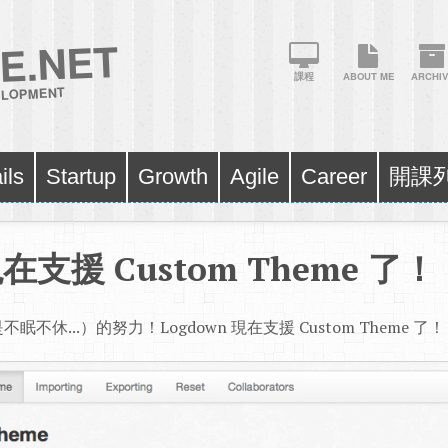
E.NET
課程
ABOUT ME
ARCHIV
VELOPMENT
ils
Startup
Growth
Agile
Career
開課
現在支援 Custom Theme 了！
休...）的努力！Logdown 現在支援 Custom Theme 了！