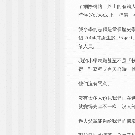
了網際網路，路上的有錢
時候 Netbook 正「準
我小學的志願是當個歷史學家
個 2004 才誕生的 P
業人員。
我的小學志願甚至不是「
得」對寫程式有興趣時，
他們沒有惡意。
沒有太多人預見我們正在
就變得完全不一樣。沒人
過去父輩能夠給我們的職