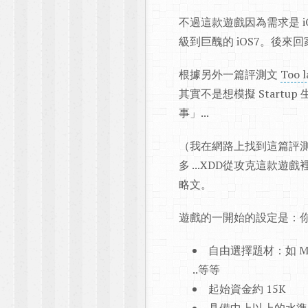
不過這款遊戲因為需求是 i
級到巨醜的 iOS7。後
根據另外一篇評測文
Too l
其實不是想模擬 Start
事」...
（我在網路上找到這篇評
多 ...XDD從攻克這
略文。
遊戲的一開始的設定是：
自由選擇題材：如 Microblo
..等等
起始資金約 15K