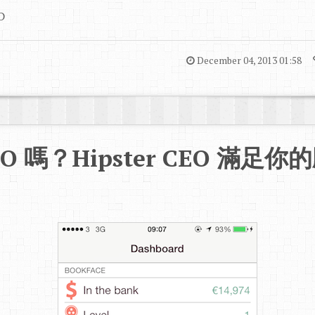
D
December 04, 2013 01:58
O 嗎？Hipster CEO 滿足你