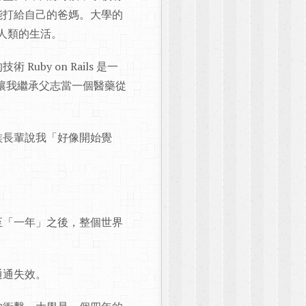
能打給自己的爸媽。大學的
了全人類的生活。
y on Rails 是一
想是讓我繼承父志當一個醫藥從
族長輩說我「好像開始覺
至「一年」之後，整個世界
通通失效。