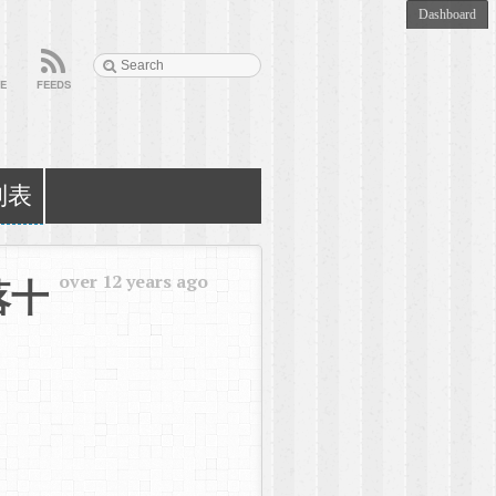
E
FEEDS
列表
over 12 years ago
落十