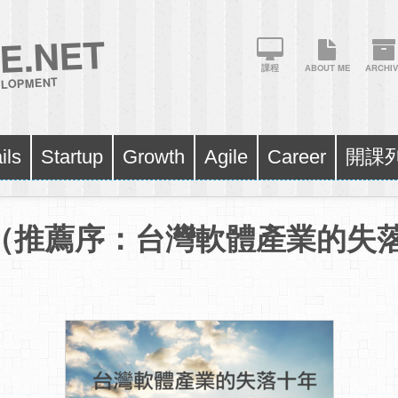
E.NET
課程
ABOUT ME
ARCHIV
VELOPMENT
ils
Startup
Growth
Agile
Career
開課
（推薦序：台灣軟體產業的失