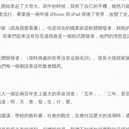
人開始拿起了大哥大。高中的時候，我有了自己的手機，雖然只
備」要流行。畢業後一兩年後 iPhone 與 iPad 席捲了世界，改變
（因為我愛看書）。但是現在的職業卻是軟體開發者，精熟的技術 Rub
roject。長輩們從來沒有預見過我會是一個程式開發者，他們的理
軟體開發者」（當時身處的世界沒有這個名詞）。當長大後跟家
他們每一個都說靠這吃飯會餓死。
進入一個近兩百年史上最大的革命演進：「五年」、「三年」甚
知道：明，天，會，發，生，什，麼。
場建議，學校的教科書，社會的觀念，在應付這麼大的浪潮時，