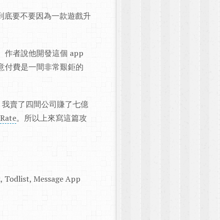
很久到底要不要因為一款遊戲升
作者說他開發這個 app
人願意付費是一間非常艱鉅的
，我賣了四間公司賺了七億
 Rate
。所以上來寫這篇攻
Todlist, Message App