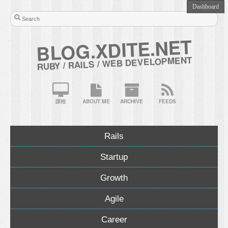
BLOG.XDITE.NET
RUBY / RAILS / WEB DEVELOPMENT
課程
ABOUT ME
ARCHIVE
FEEDS
Rails
Startup
Growth
Agile
Career