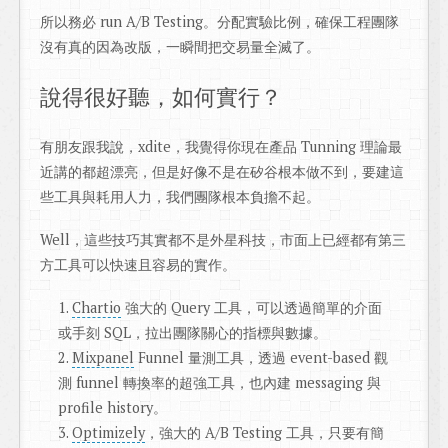
所以務必 run A/B Testing。分配實驗比例，確保工程團隊
沒有真的因為改版，一瞬間把交易量全滅了。
說得很好聽，如何實行？
有朋友跟我說，xdite，我覺得你現在產品 Tunning 理論最
近講的都超漂亮，但是好像不是在矽谷根本做不到，要建這
些工具與耗用人力，我們團隊根本負擔不起。
Well，這些技巧其實都不是外星科技，市面上已經都有第三
方工具可以快速且容易的實作。
Chartio
強大的 Query 工具，可以透過簡單的介面
或手刻 SQL，拉出團隊關心的指標與數據。
Mixpanel
Funnel 量測工具，透過 event-based 觀
測 funnel 轉換率的超強工具，也內建 messaging 與
profile history。
Optimizely
，強大的 A/B Testing 工具，只要有簡