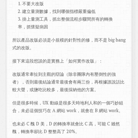
不要大改版
建立量測數據，找到哪個指標嚴重偏低
掛上量測工具，抓出整個流程步驟間所有的轉換
率，抓懷疑病因
所以產品改版必須是小規模的針對性的修，而不是 big bang
式的改版。
接下來這段想談的是實務上「如何實作改版」：
改版通常牽扯到主觀的辯論（除非團隊內有壓倒性的強
者），否則最後結論通常最後會有兩三份，再根據誰說話比
較大聲，或鹽吃比較多，最後採納他的方案。
但是很多時候，UX 動線是很多天時地利人和的一個巧妙組
合，未必這個技巧在 A 網站 work，就會在 B 網站 work。
也未必 C 醜 D 美，D 的轉換率就會比 C 高，可能 C 雖然
醜，轉換率卻比 D 整整高了 20%。