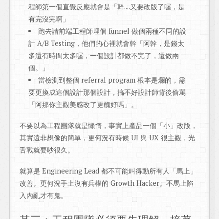
程師第一個直覺反應就會是「幹....又要改版了喔，是
有完沒完啊」
跑去請前端工程師埋個 funnel 做個兩種不同的設
計 A/B Testing，他們的心裡就會幹「阿幹，是錢太
多還有時間太多喔，一個設計都做不完了，還做兩
個。」
當檢測到整個 referral program 根本是爛的，需
要更換成這個設計那個設計，搞不好設計師背後偷罵
「阿那你主觀美感改了更醜好嗎」。
不要以為工程團隊就是懶惰，事實上產品一個「小」改版，
其實遠非想像的簡單，更何況有時候 UI 與 UX 很主觀，光
舌戰就要吵很久。
就算是 Engineering Lead 都不可能叫得動所有人「馬上」
改善。更何況手上沒有兵權的 Growth Hacker。不馬上陷
入內亂才有鬼。