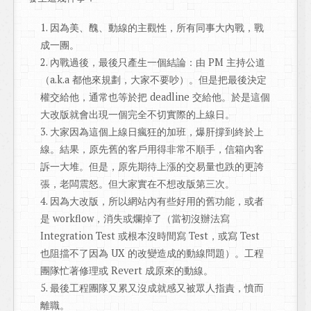
因為美、醜、動線的主觀性，所有同事大內戰，戰
成一團。
內戰過後，最後只產生一個結論：由 PM 主持公道
（a.k.a 都他來規劃，大家不要吵）。但是把最後決定
權交給他，通常也等於把 deadline 交給他。於是這個
大改版就會出現一個完全不切實際的上線日。
大家因為這個上線日瘋狂的加班，爆肝撐到終於上
線。結果，原先舊的客戶用得非常不順手，信箱內客
訴一大堆。但是，原先期待上漲的交易量也跌的更誇
張，老闆震怒。但大家實在不想改版第三次。
因為大改版，所以網站內有些好用的舊功能，或者
是 workflow，消失或爛掉了（當初沒辦法寫
Integration Test 或根本沒時間寫 Test，或寫 Test
也阻擋不了因為 UX 的改變造成的動線問題）。工程
團隊忙著修理或 Revert 成原來的動線。
最後工程團隊又累又沒成就感又被眾人指責，憤而
離職。