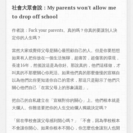
社會大眾會說：My parents won't allow me
to drop off school
作者說：Fuck your parents。真的嗎？你真的要讓別人決
定你的人生嗎？
當然大家或覺得父母是關心最照顧自己的人。但是你要想想
如果有人把你放在一個生活無聊，超痛苦，超傷害的環境，
長達16年，然後說這是為你好。那說真的，他們這樣做，才
叫真的不那麼關心你死活。如果他們真的那麼傲慢的宣稱自
以為他們比你更知道你自己的需求，那這只是顯示了他們只
關心他們自己「在當父母上的形象議題」。
把自己的自私建立在「宣稱對你的關心」上。他們根本就是
大爛人。你難道要把你的人生交給爛人獨裁決定嗎？
「留在學校會讓父母感到開心嗎？」「不會，因為學校根本
不會讓你開心。如果你根本不開心，你怎麼也會讓別人也開