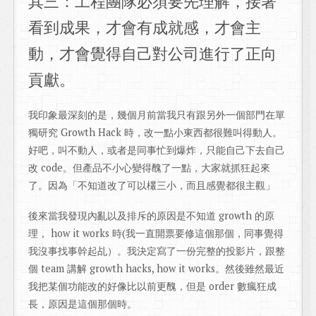
其三：工程團隊必須要先理解，接著
看到成果，才會有成就感，才會主
動，才會覺得自己對公司進行了正向
貢獻。
我印象最深刻的是，幾個月前當我只有跟另外一個部門在單
獨研究 Growth Hack 時，改一點小東西都很難叫得動人。
好吧，叫不動人，或者是同事忙到爆炸，只能自己下去自己
改 code。但產品不小心變得醜了一點，大家就抓狂起來
了。因為「不知道改了可以欉三小，而且感覺都很主觀」
後來當我發現內亂以及排斥的原因是不知道 growth 的原
理， how it works 時(我一直開票要修這個那個，同事覺得
我沒事找事幹起乩）。我決定寫了一份完整的投影片，跟整
個 team 講解 growth hacks, how it works。然後雖然最近
我把某個功能改的好像比以前更醜，但是 order 數瘋狂成
長，原因是這個那個時。