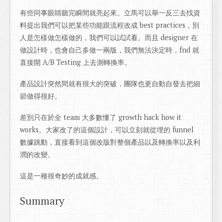
有些同事眼睛聽完瞬間就亮起來。立馬可以舉一反三去找資
料提出我們可以把某些功能跟流程改成 best practices，別
人是怎樣做怎樣做的，我們可以試試看。而且 designer 在
做設計時，也會自己多做一兩版，我們無法決定時，fnd 就
直接開 A/B Testing 上去測轉換率。
產品設計突然間就有很大的突破，團隊也更自動自發去把細
節做得很好。
差別只在於全 team 大多數懂了 growth hack how it
works。大家改了的這個設計，可以立刻就從埋的 funnel
數據跳動，直接看到這個改版對整個產品以及轉換率以及利
潤的改變。
這是一種很奇妙的成就感。
Summary