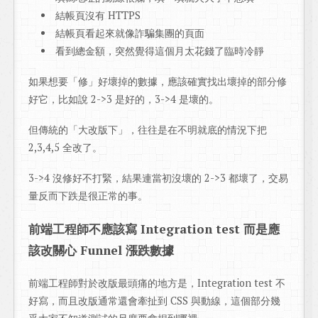
結帳頁沒有 HTTPS
結帳頁看起來就像詐騙集團的頁面
看到總金額，突然覺得這個月太花錢了臨時冷靜
如果想要「修」好壞掉的數據，應該確實找出壞掉的部分修
好它，比如說 2->3 是好的，3->4 是壞的。
但傳統的「大改版下」，往往是在不明就底的情況下把
2,3,4,5 全改了。
3->4 沒修好不打緊，結果連當初沒壞的 2->3 都壞了，交易
量反而下跌是很正常的事。
前端工程師不應該寫 Integration test 而是應
該改關心 Funnel 漲跌數據
前端工程師對於改版最頭痛的地方是，Integration test 不
好寫，而且改版通常還會牽扯到 CSS 與動線，這個部分幾