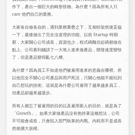
作下，產出一個巨大的畸形怪物。為什麼？因為所有人只
care 他們自己的業務。
大家各自做各自的，遇到業務重疊之下，互相吵架然後妥協
一下，最後做出了完全沒道理的功能。以前 Startup 時期
窮，大家關心公司成長，資源也少，程式碼醜但起碼都做在
點上。公司募到錢請了一大堆人進來做產品，開發速度變快
了，但是產品變得亂七八糟。
為什麼？因為員工不知道他們被雇用進來的意義在哪裡。所
以他完全不關心公司產品與用戶死活，只關心他能不能玩到
自己想玩的技術。這就是為什麼公司雇用了越來越多員工，
但產品卻越來越退步。
所有人都忘了被雇用的目的以及雇用新人的目的，就是為了
「Growth」。如果大家做產品沒有抱持著這種想法，公司
不可能會成長，只會陷入部門執掌的內戰。內耗而不是成長
然後擴大規模。