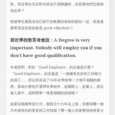
味，而且學生完全對內容也不感興趣時，你是要他們怎樣熱
血起來？
然後學生要跟這些已經不想教書的老師的困在一起，然後還
要希望這些老師會是 great educators？
鼓吹學校教育者會說：A Degree is very
important. Nobody will employ you if you
don't have good qualification.
作者想問：對於「Good Employee」的定義是什麼？
「Good Employee」的定義是「一個擁有良好的工作能力
的員工」。所以與其花了16年在學校學一大堆不相關的東
西。那為什麼他不選擇在學校外，從網路上，從書上，從社
會人群中，花時間學一堆更相關的技能呢？
如果這兩種學習方式，都投注十六年在上面，你覺得哪一個
方向會得到的更多的工作技能？哪一種人你會覺得他有更大