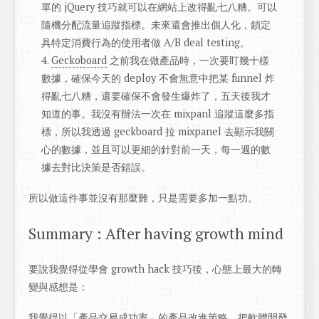
單的 jQuery 技巧就可以在網站上改得亂七八糟。可以
隨機分配流量追蹤指標。未來還會推出個人化，鎖定
具特定消費行為的使用者做 A/B deal testing。
Geckoboard
之前我在做產品時，一次要盯幾十樣
數據，確保今天的 deploy 不會無意中把某 funnel 炸
得亂七八糟，還要確保不會發生爆炸了，五天後我才
知道的事。我沒有辦法一次在 mixpanl 追蹤這麼多指
標，所以我透過 geckboard 拉 mixpanel 去顯示我關
心的數據，並且可以更細的針對前一天，每一週的數
據去對比決策是否錯誤。
所以做這件事並沒有那麼難，只是需要多加一點功。
Summary : After having growth mind
要說我覺得從學會 growth hack 技巧後，心態上最大的轉
變與感想是：
我覺得以「產品交易成功率」的產品改進策略，把軟體開發