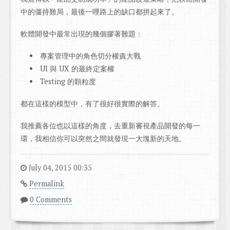
中的僵持難局，最後一哩路上的缺口都拼起來了。
軟體開發中最常出現的幾個膠著難題：
專案管理中的角色切分權責大戰
UI 與 UX 的最終定案權
Testing 的顆粒度
都在這樣的模型中，有了很好很實際的解答。
我推薦各位也以這樣的角度，去重新審視產品開發的每一
環，我相信你可以突然之間就發現一大塊新的天地。
July 04, 2015 00:35
Permalink
0 Comments