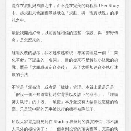
是存在混亂與風險之中，而不是在完美的時程與 User Story
中。越規劃只會讓團隊越栽在「規劃」與「現實狀況」的掙
扎之中。
最後我開始好奇，以前曾經相信的這些「假設」與「鄉野傳
奇」是怎麼來的。
經過反覆的思考，我才越來越發現：專案管理是一個「工業
化革命」下誕生的「名詞」。目的從來不是解決小組織的挑
戰，而是「大組織確定命令後」，為了大幅加速命令執行速
度的手法。
不管是「瀑布流」或者是「敏捷」管理。本質上還是只是
「假設一個不知道當初時空背景以及誰下的命令」，「埋頭
努力執行」的手段。「敏捷」本身並沒有大幅掙脫這樣的輪
迴。只是讓中間的冗事被執行的機率被降低了。
所以大家還是能見到在 Startup 界聽到的真實誇張，卻不讓
人意外的極端例子：「一個拿到投資的頂尖團隊，完美的執