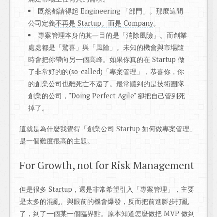
既然都請得起 Engineering 「部門」。那麼這間
公司定義
不再是 Startup。而是 Company
。
專案管理本身的其一目的是「消除風險」。而創業
處處都是「驚喜」與「風險」。未知的機會與市場隨
時會把你帶向另一個高峰。如果你真的在 Startup 做
了非常好的的(so-called)「專案管理」，恭喜你，你
的創業公司也離死亡不遠了。最常聽到的是技術團隊
創業的公司，"Doing Perfect Agile" 卻把自己管到死
掉了。
這就是為什麼我覺得「創業公司 Startup 如何做專案管理」
是一個難度很高的主題。
For Growth, not for Risk Management
但是很多 Startup，還是非常希望引入「專案管理」，主要
是太多的混亂、與眼前的機會爆發，反而把前進腳步打亂
了，到了一個某一個臨界點。原本知道怎麼做把 MVP 做到