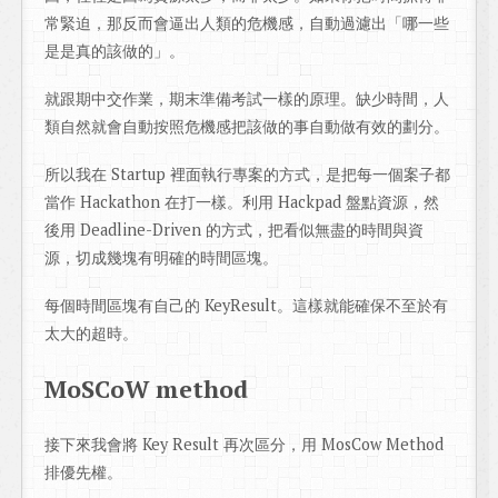
常緊迫，那反而會逼出人類的危機感，自動過濾出「哪一些
是是真的該做的」。
就跟期中交作業，期末準備考試一樣的原理。缺少時間，人
類自然就會自動按照危機感把該做的事自動做有效的劃分。
所以我在 Startup 裡面執行專案的方式，是把每一個案子都
當作 Hackathon 在打一樣。利用 Hackpad 盤點資源，然
後用 Deadline-Driven 的方式，把看似無盡的時間與資
源，切成幾塊有明確的時間區塊。
每個時間區塊有自己的 KeyResult。這樣就能確保不至於有
太大的超時。
MoSCoW method
接下來我會將 Key Result 再次區分，用 MosCow Method
排優先權。