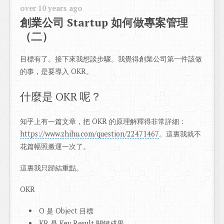
over 10 years ago
創業公司 Startup 如何做專案管理
（二）
目標有了。接下來我想談步驟。我覺得創業公司第一件該做
的事，是要導入 OKR。
什麼是 OKR 呢？
知乎上有一篇文章，把 OKR 的原理解釋得非常詳細：
https://www.zhihu.com/question/22471467
。這裏我就不
花篇幅照搬運一次了。
這裏我只歸結重點。
OKR
O 是 Object 目標
KR 是 Key Result 關鍵成果