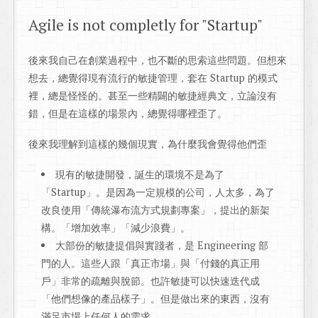
Agile is not completly for "Startup"
後來我自己在創業過程中，也不斷的思索這些問題。但想來
想去，總覺得現有流行的敏捷管理，套在 Startup 的模式
裡，總是怪怪的。甚至一些精闢的敏捷經典文，立論沒有
錯，但是在這樣的場景內，總覺得哪裡歪了。
後來我理解到這樣的幾個現實，為什麼我會覺得他們歪
現有的敏捷開發，誕生的環境不是為了
「Startup」。是因為一定規模的公司，人太多，為了
改良使用「傳統瀑布流方式規劃專案」，提出的新架
構。「增加效率」「減少浪費」。
大部份的敏捷提倡與實踐者，是 Engineering 部
門的人。這些人跟「真正市場」與「付錢的真正用
戶」非常的疏離與脫節。也許敏捷可以快速迭代成
「他們想像的產品樣子」。但是做出來的東西，沒有
滿足市場上任何人的需求。