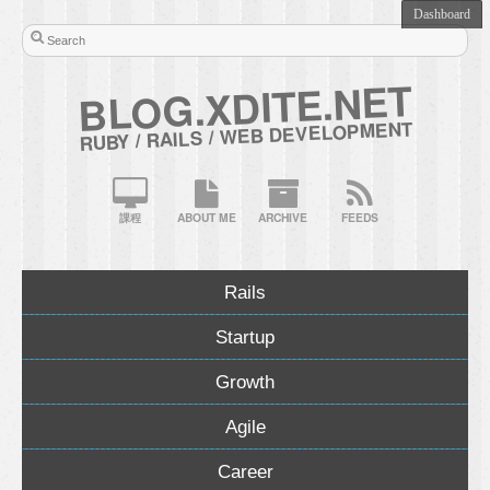
BLOG.XDITE.NET
RUBY / RAILS / WEB DEVELOPMENT
課程
ABOUT ME
ARCHIVE
FEEDS
Rails
Startup
Growth
Agile
Career