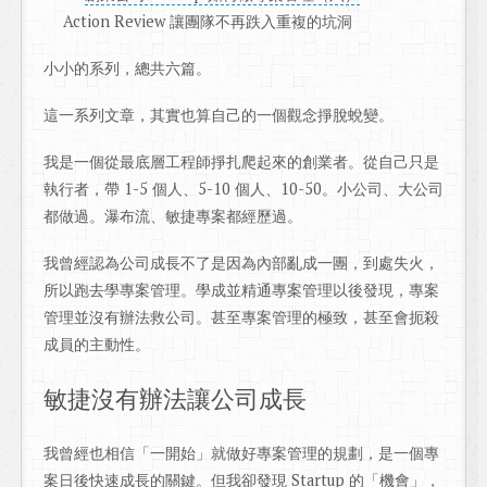
Action Review 讓團隊不再跌入重複的坑洞
小小的系列，總共六篇。
這一系列文章，其實也算自己的一個觀念掙脫蛻變。
我是一個從最底層工程師掙扎爬起來的創業者。從自己只是
執行者，帶 1-5 個人、5-10 個人、10-50。小公司、大公司
都做過。瀑布流、敏捷專案都經歷過。
我曾經認為公司成長不了是因為內部亂成一團，到處失火，
所以跑去學專案管理。學成並精通專案管理以後發現，專案
管理並沒有辦法救公司。甚至專案管理的極致，甚至會扼殺
成員的主動性。
敏捷沒有辦法讓公司成長
我曾經也相信「一開始」就做好專案管理的規劃，是一個專
案日後快速成長的關鍵。但我卻發現 Startup 的「機會」，