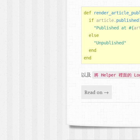
def
render_article_pub
if
article
.
published
"Published at 
#{
ar
else
"Unpublished"
end
end
以及
將 Helper 裡面的 L
Read on →