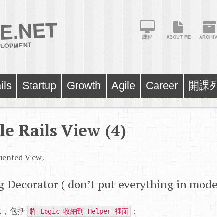
E.NET
課程
ABOUT ME
ARCHIV
VELOPMENT
ils
Startup
Growth
Agile
Career
開課
e Rails View (4)
ented View。
g Decorator ( don’t put everything in mode
法，包括
：
將 Logic 收納到 Helper 裡面