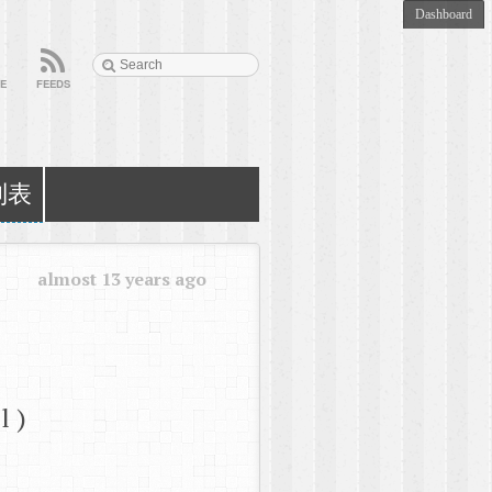
E
FEEDS
列表
almost 13 years ago
l )