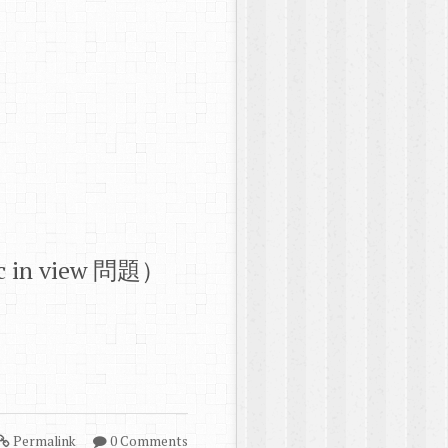
gic in view 問題）
Permalink
0 Comments