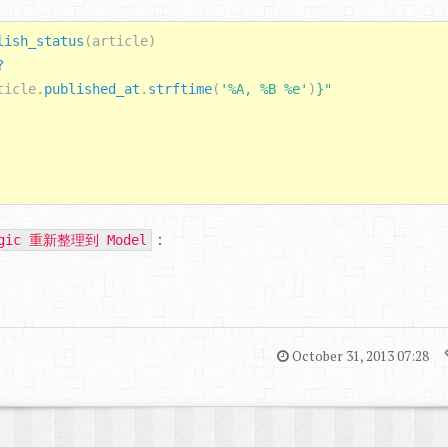
lish_status
(
article
)
?
ticle
.
published_at
.
strftime
(
'%A, %B %e'
)
}
"
：
ogic 重新整理到 Model
October 31, 2013 07:28