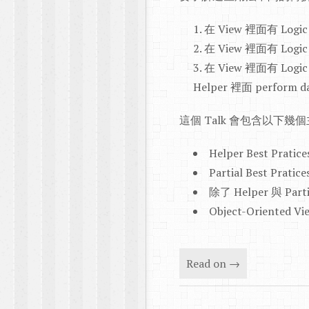
在 View 裡面有 Logi
在 View 裡面有 Logi
在 View 裡面有 Logi
Helper 裡面 perform d
這個 Talk 會包含以下幾
Helper Best Pratice
Partial Best Pratice
除了 Helper 與 Pa
Object-Oriented Vi
Read on →