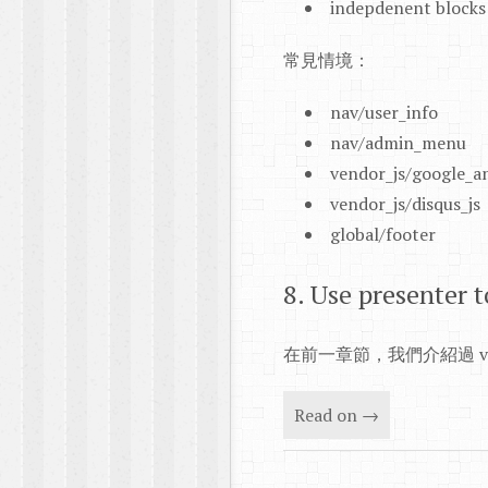
indepdenent bl
常見情境：
nav/user_info
nav/admin_menu
vendor_js/google_an
vendor_js/disqus_js
global/footer
8. Use presenter
在前一章節，我們介紹過 vi
Read on →